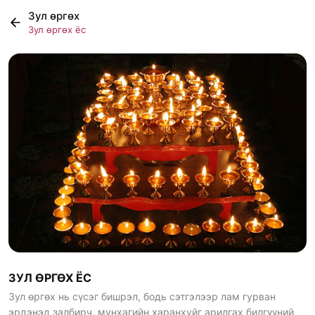
Зул өргөх
Зул өргөх ёс
ЗУЛ ӨРГӨХ ЁС
Зул өргөх нь сүсэг бишрэл, бодь сэтгэлээр лам гурван
эрдэнэд залбирч, мунхагийн харанхуйг арилгах билгүүний