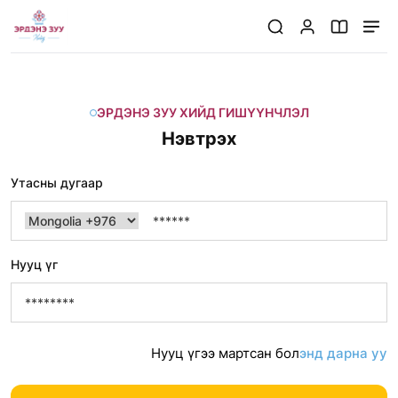
ЭРДЭНЭ ЗУУ ХИЙД ГИШҮҮНЧЛЭЛ
Нэвтрэх
Утасны дугаар
Нууц үг
Нууц үгээ мартсан бол
энд дарна уу