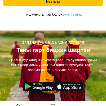
Нэвтрэх
Гишүүнчлэлтэй болох
Бүртгүүлэх
ЭРДЭНЭ ЗУУ ХИЙД ЦАХИМ АЙЛТГАЛ
Таны гарт бяцхан шидтэн
Эрдэнэ Зуу Хийд нь сүсэгтэн олон та бүхэндээ
цахим
ертөнцөөр дамжуулан ном айлтгал бичүүлэх таатай
боломжийг танилцуулж байна.