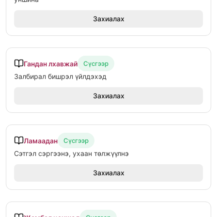
Захиалах
Гандан лхавжай
Сүсгээр
Залбирал бишрэл үйлдэхэд
Захиалах
Ламаадан
Сүсгээр
Сэтгэл сэргээнэ, ухаан төлжүүлнэ
Захиалах