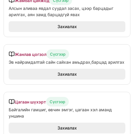
Жамбал цанжод
Сүсгээр
Алсын аливаа явдал суудал засах, цээр барцадыг
арилгах, аян замд барцадгүй явах
Захиалах
Жанлав цогзол
Сүсгээр
Эв найрамдалтай сайн сайхан амьдрах,барцад арилгах
Захиалах
Цагаан шүхэрт
Сүсгээр
Байгалийн гамшиг, өвчин эмгэг, цагаан хэл аманд
уншина
Захиалах