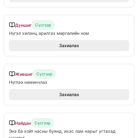
Дүншиг
Сүсгээр
Нүгэл хилэнц арилгах мөргөлийн ном
Захиалах
Жившиг
Сүсгээр
Нүглээ наминчлах
Захиалах
Найдан
Сүсгээр
Энэ ба хойт насны буянд, ихэс лам нарыг угтахад
уншина