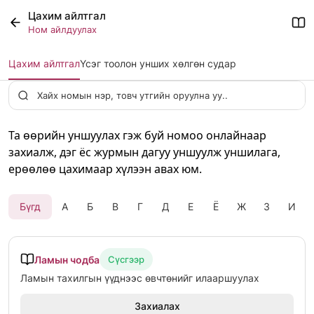
Цахим айлтгал
Ном айлдуулах
Цахим айлтгал
Үсэг тоолон унших хөлгөн судар
Та өөрийн уншуулах гэж буй номоо онлайнаар
захиалж, дэг ёс журмын дагуу уншуулж уншилага,
ерөөлөө цахимаар хүлээн авах юм.
Бүгд
А
Б
В
Г
Д
Е
Ё
Ж
З
И
Ламын чодба
Сүсгээр
Ламын тахилгын үүднээс өвчтөнийг илааршуулах
Захиалах