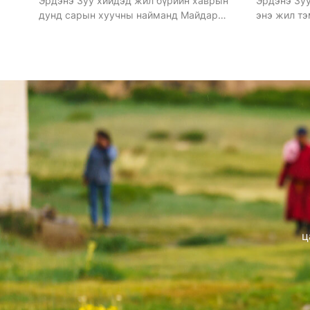
Эрдэнэ Зуу хийдэд жил бүрийн хаврын
Эрдэнэ Зуу
дунд сарын хуучны найманд Майдар
энэ жил тэ
эргэдэг уламжлалтай.
ц