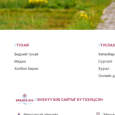
ТУХАЙ
ТУСЛАХ
Бидний тухай
Хөтөлбөр
Мэдээ
Сургалт
Холбоо барих
Хурал
Онлайн д
ЭНЭХҮҮ ВЭБ САЙТЫГ БҮТЭЭЛЦСЭН
Өвөрхангай аймгийн,
"Мөнгө