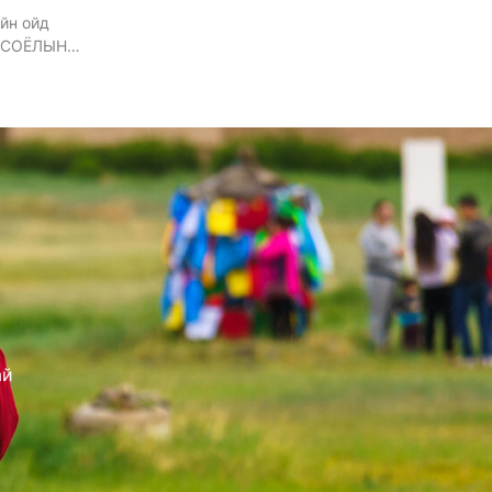
йн ойд
 СОЁЛЫН
, 5-ны
ай