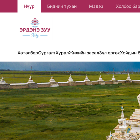
Нүүр
Бидний тухай
Мэдээ
Холбоо ба
Хөтөлбөр
Сургалт
Хурал
Жилийн засал
Зул өргөх
Хойдын 