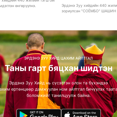
 хийдийн 440 жилийн тэгш ойг
Эрдэнэ Зуу хийдийн 440 жили
мдэглэн өнгөрүүлнэ.
зориулсан "СОЁМБО" ШАШИН
НААДАМ 2026 оны 7-р сарын 4
өдрүүдэд болно.
ЭРДЭНЭ ЗУУ ХИЙД ЦАХИМ АЙЛТГАЛ
Таны гарт бяцхан шидтэн
Эрдэнэ Зуу Хийд нь сүсэгтэн олон та бүхэндээ
ахим ертөнцөөр дамжуулан ном айлтгал бичүүлэх таат
боломжийг танилцуулж байна.