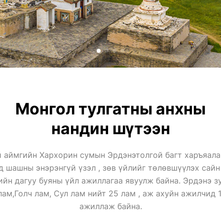
Монгол тулгатны анхны
нандин шүтээн
 аймгийн Хархорин сумын Эрдэнэтолгой багт харъяалаг
д шашны энэрэнгүй үзэл , зөв үйлийг төлөвшүүлэх сайн
ийн дагуу буяны үйл ажиллагаа явуулж байна. Эрдэнэ з
 лам,Голч лам, Сул лам нийт 25 лам , аж ахуйн ажилчид
ажиллаж байна.