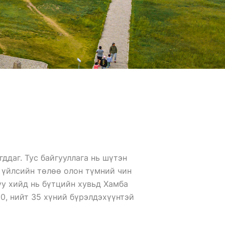
ддаг. Тус байгууллага нь шүтэн
 үйлсийн төлөө олон түмний чин
уу хийд нь бүтцийн хувьд Хамба
 10, нийт 35 хүний бүрэлдэхүүнтэй