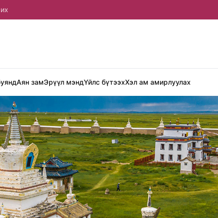
рих
буянд
Аян зам
Эрүүл мэнд
Үйлс бүтээх
Хэл ам амирлуулах