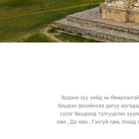
Эрдэнэ зуу хийд нь Өвөрхангай
бишрэх эрхийнхээ дагуу иргэдэ
сүсэг бишрэлд тулгуурлан хуул
лам , Да лам , Гэсгүй лам, Унзад