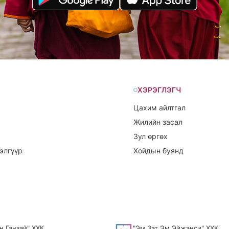
ХЭРЭГЛЭГЧ
Цахим айлтгал
Жилийн засал
Зул өргөх
элгүүр
Хойдын буянд
н Ганзай" ХХК
"Эм Зэт Эм Эйжэнси" ХХК