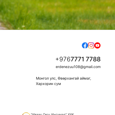
+976
7771 7788
erdenezuu108@gmail.com
Монгол улс, Өвөрхангай аймаг,
Хархорин сум
"Ивээх Оюу Ингүмэл" ХХК