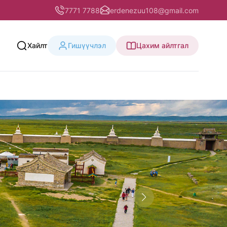
7771 7788
erdenezuu108@gmail.com
Хайлт
Гишүүчлэл
Цахим айлтгал