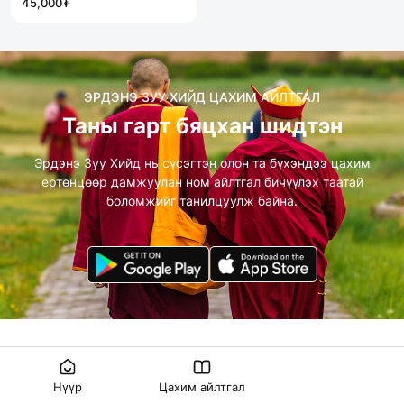
45,000₮
ЭРДЭНЭ ЗУУ ХИЙД ЦАХИМ АЙЛТГАЛ
Таны гарт бяцхан шидтэн
Эрдэнэ Зуу Хийд нь сүсэгтэн олон та бүхэндээ
цахим
ертөнцөөр дамжуулан ном айлтгал бичүүлэх таатай
боломжийг танилцуулж байна.
Нүүр
Цахим айлтгал