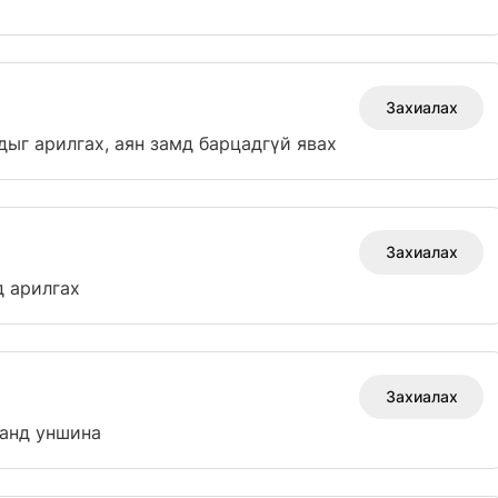
Захиалах
дыг арилгах, аян замд барцадгүй явах
Захиалах
д арилгах
Захиалах
манд уншина