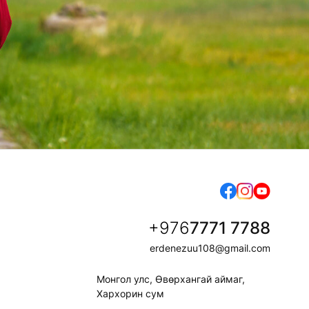
+976
7771 7788
erdenezuu108@gmail.com
Монгол улс, Өвөрхангай аймаг,
Хархорин сум