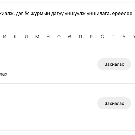
хиалж, дэг ёс журмын дагуу уншуулж уншилага, ерөөлөө
И
К
Л
М
Н
О
Ө
П
Р
С
Т
У
Захиалах
лах
Захиалах