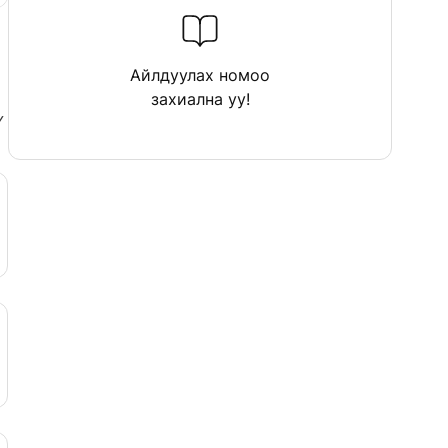
Айлдуулах номоо
захиална уу!
Ү
Ф
Х
Ц
Ч
Ш
Э
Ю
Я