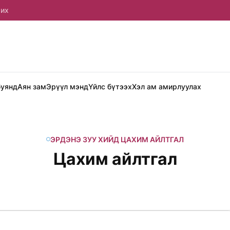
рих
буянд
Аян зам
Эрүүл мэнд
Үйлс бүтээх
Хэл ам амирлуулах
ЭРДЭНЭ ЗУУ ХИЙД ЦАХИМ АЙЛТГАЛ
Цахим айлтгал