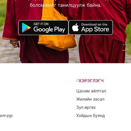
боломжийг танилцуулж байна.
ХЭРЭГЛЭГЧ
Цахим айлтгал
Жилийн засал
Зул өргөх
элгүүр
Хойдын буянд