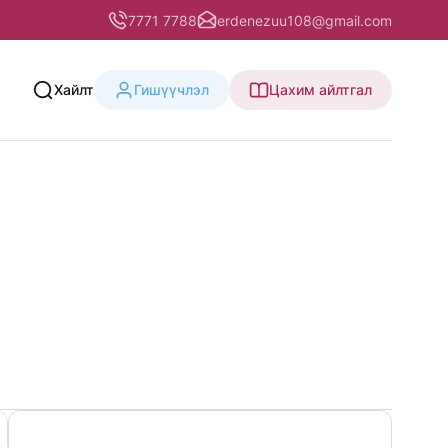
7771 7788
erdenezuu108@gmail.com
Хайлт
Гишүүчлэл
Цахим айлтгал