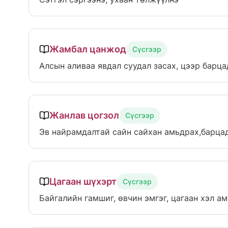
Жамбал цанжод
Сүсгээр
Алсын аливаа явдал суудал засах, цээр барца
Жанлав цогзол
Сүсгээр
Эв найрамдалтай сайн сайхан амьдрах,барца
Цагаан шүхэрт
Сүсгээр
Байгалийн гамшиг, өвчин эмгэг, цагаан хэл а