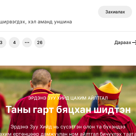
Захиалах
 ширвэгдэх, хэл аманд уншина
Дараах
3
4
26
ЭРДЭНЭ ЗУУ ХИЙД ЦАХИМ АЙЛТГАЛ
Таны гарт бяцхан шидтэн
Эрдэнэ Зуу Хийд нь сүсэгтэн олон та бүхэндээ
ахим ертөнцөөр дамжуулан ном айлтгал бичүүлэх таат