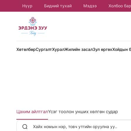
Нүүр
Бидний тухай
Мэдээ
Холбоо ба
Хөтөлбөр
Сургалт
Хурал
Жилийн засал
Зул өргөх
Хойдын 
Цахим айлтгал
Үсэг тоолон унших хөлгөн судар