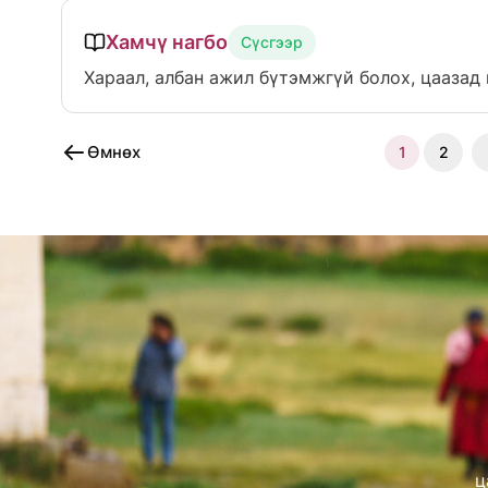
Хамчү нагбо
Сүсгээр
Хараал, албан ажил бүтэмжгүй болох, цаазад
Өмнөх
1
2
ц