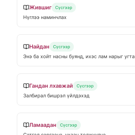
Жившиг
Сүсгээр
Нүглээ наминчлах
Найдан
Сүсгээр
Энэ ба хойт насны буянд, ихэс лам нарыг угт
Гандан лхавжай
Сүсгээр
Залбирал бишрэл үйлдэхэд
Ламаадан
Сүсгээр
Сэтгэл сэргээнэ, ухаан төлжүүлнэ