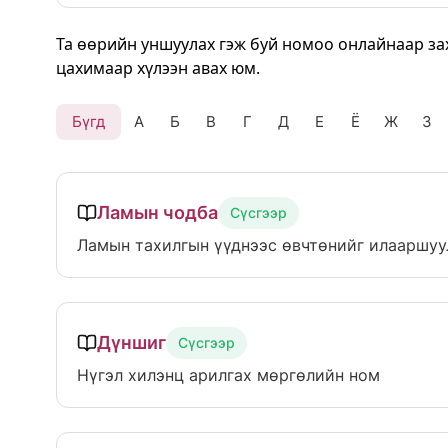
Та өөрийн уншуулах гэж буй номоо онлайнаар за
цахимаар хүлээн авах юм.
Бүгд
А
Б
В
Г
Д
Е
Ё
Ж
З
Ламын чодба
Сүсгээр
Ламын тахилгын үүднээс өвчтөнийг илааршуу
Дүншиг
Сүсгээр
Нүгэл хилэнц арилгах мөргөлийн ном