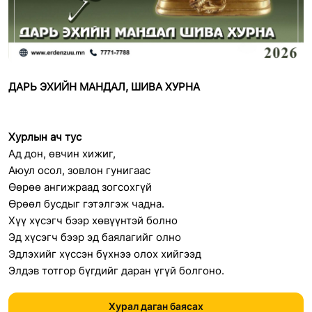
ДАРЬ ЭХИЙН МАНДАЛ, ШИВА ХУРНА
Хурлын ач тус
Ад дон, өвчин хижиг,
Аюул осол, зовлон гунигаас
Өөрөө ангижраад зогсохгүй
Өрөөл бусдыг гэтэлгэж чадна.
Хүү хүсэгч бээр хөвүүнтэй болно
Эд хүсэгч бээр эд баялагийг олно
Эдлэхийг хүссэн бүхнээ олох хийгээд
Элдэв тотгор бүгдийг даран үгүй болгоно.
Хурал даган баясах