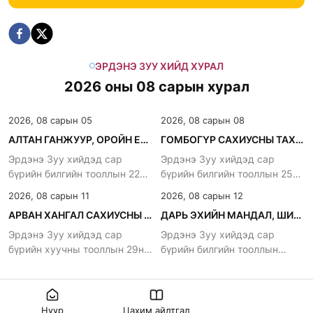
ЭРДЭНЭ ЗУУ ХИЙД ХУРАЛ
2026 оны 08 сарын хурал
2026, 08 сарын 05
2026, 08 сарын 08
АЛТАН ГАНЖУУР, ОРОЙН ЕРӨӨЛ ХУРНА.
ГОМБОГҮР САХИУСНЫ ТАХИЛГА
Эрдэнэ Зуу хийдэд сар
Эрдэнэ Зуу хийдэд сар
бүрийн билгийн тооллын 22нд
бүрийн билгийн тооллын 25нд
хурдаг уламжлалтай
хурдаг уламжлалтай
2026, 08 сарын 11
2026, 08 сарын 12
АРВАН ХАНГАЛ САХИУСНЫ ХУРАЛ
ДАРЬ ЭХИЙН МАНДАЛ, ШИВА ХУРНА
Эрдэнэ Зуу хийдэд сар
Эрдэнэ Зуу хийдэд сар
бүрийн хуучны тооллын 29нд
бүрийн билгийн тооллын
хурдаг уламжлалтай
битүүнд хурдаг уламжлалтай.
Нүүр
Цахим айлтгал