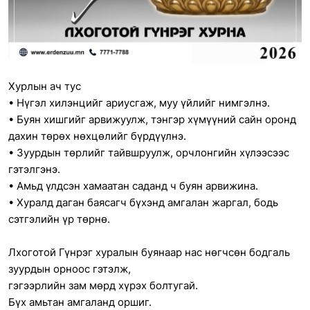
Хурлын ач тус
• Нүгэл хилэнцийг ариусгаж, муу үйлийг нимгэлнэ.
• Буян хишгийг арвижуулж, тэнгэр хүмүүний сайн оронд
дахин төрөх нөхцөлийг бүрдүүлнэ.
• Зуурдын төрлийг тайвшруулж, орчлонгийн хүлээсээс
гэтэлгэнэ.
• Амьд үлдсэн хамаатан саданд ч буян арвижина.
• Хуралд даган баясагч бүхэнд амгалан жаргал, бодь
сэтгэлийн үр төрнө.
Лхоготой Гүнрэг хуралын буянаар нас нөгчсөн бодгаль
зуурдын орноос гэтэлж,
гэгээрлийн зам мөрд хүрэх болтугай.
Бүх амьтан амгаланд оршиг.