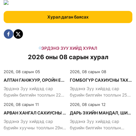
Хурал даган баясах
ЭРДЭНЭ ЗУУ ХИЙД ХУРАЛ
2026 оны 08 сарын хурал
2026, 08 сарын 05
2026, 08 сарын 08
АЛТАН ГАНЖУУР, ОРОЙН ЕРӨӨЛ ХУРНА.
ГОМБОГҮР САХИУСНЫ ТАХИЛГА
Эрдэнэ Зуу хийдэд сар
Эрдэнэ Зуу хийдэд сар
бүрийн билгийн тооллын 22нд
бүрийн билгийн тооллын 25нд
хурдаг уламжлалтай
хурдаг уламжлалтай
2026, 08 сарын 11
2026, 08 сарын 12
АРВАН ХАНГАЛ САХИУСНЫ ХУРАЛ
ДАРЬ ЭХИЙН МАНДАЛ, ШИВА ХУРНА
Эрдэнэ Зуу хийдэд сар
Эрдэнэ Зуу хийдэд сар
бүрийн хуучны тооллын 29нд
бүрийн билгийн тооллын
хурдаг уламжлалтай
битүүнд хурдаг уламжлалтай.