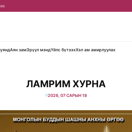
рих
буянд
Аян зам
Эрүүл мэнд
Үйлс бүтээх
Хэл ам амирлуулах
ЛАМРИМ ХУРНА
2026, 07 САРЫН 18