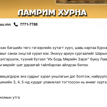
рхан багшийн төгс гэгээрлийн хутагт хүрч, шавь нартаа бурх
мыг санах онцгой хурал юм. Энэхүү ариун сургаалийг Шары
дэлгэрүүлж, түүний бүтээл “Их Бодь Мөрийн Зэрэг” буюу Л
м мөрийг шат дараатай тайлбарлан айлдсан билээ.
амцагдорж энэ судрыг хурал уншлагын дэг болгож, найруул
шинийн 3, 4, 5-нд хурдаг уламжлал тогтоосон нь өнөөг хүрт
 номын утга