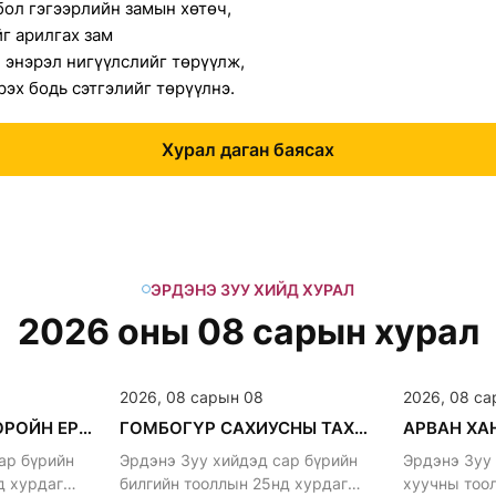
бол гэгээрлийн замын хөтөч,
г арилгах зам
, энэрэл нигүүлслийг төрүүлж,
рэх бодь сэтгэлийг төрүүлнэ.
Хурал даган баясах
ЭРДЭНЭ ЗУУ ХИЙД ХУРАЛ
2026 оны 08 сарын хурал
2026, 08 сарын 08
2026, 08 са
АЛТАН ГАНЖУУР, ОРОЙН ЕРӨӨЛ ХУРНА.
ГОМБОГҮР САХИУСНЫ ТАХИЛГА
ар бүрийн
Эрдэнэ Зуу хийдэд сар бүрийн
Эрдэнэ Зуу
д хурдаг
билгийн тооллын 25нд хурдаг
хуучны тоо