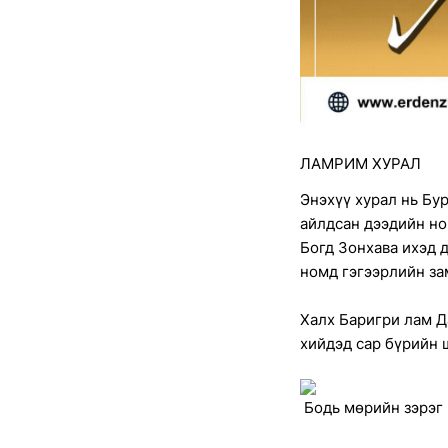
ЛАМРИМ ХУРАЛ
Энэхүү хурал нь Бу
айлдсан дээдийн но
Богд Зонхава ихэд 
номд гэгээрлийн за
Халх Баригри лам Д
хийдэд сар бүрийн 
Бодь мөрийн зэрэг