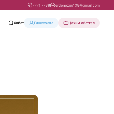
7771 7788
erdenezuu108@gmail.com
Хайлт
Гишүүчлэл
Цахим айлтгал