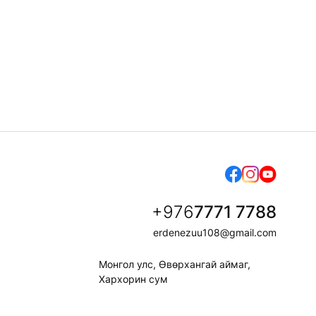
й
+976
7771 7788
erdenezuu108@gmail.com
Монгол улс, Өвөрхангай аймаг,
Хархорин сум