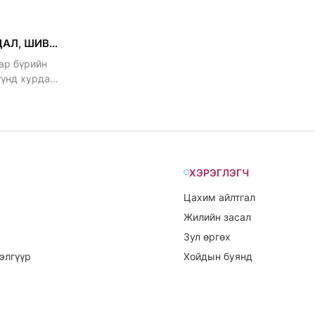
уламжлалтай
уламжлалта
ДАРЬ ЭХИЙН МАНДАЛ, ШИВА ХУРНА
ар бүрийн
үүнд хурдаг
ХЭРЭГЛЭГЧ
Цахим айлтгал
Жилийн засал
Зул өргөх
элгүүр
Хойдын буянд