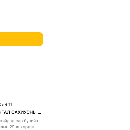
рын 11
АРВАН ХАНГАЛ САХИУСНЫ ХУРАЛ
 хийдэд сар бүрийн
ллын 29нд хурдаг