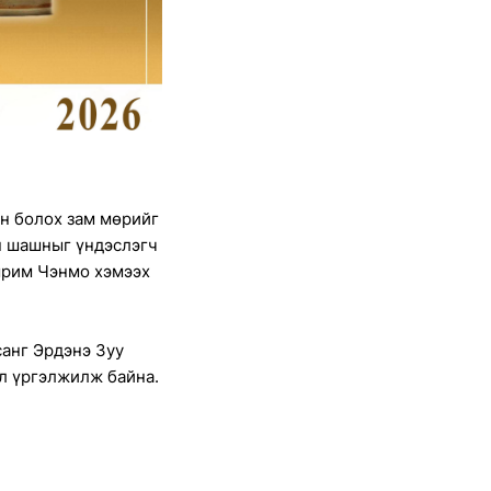
ан болох зам мөрийг
н шашныг үндэслэгч
амрим Чэнмо хэмээх
санг Эрдэнэ Зуу
эл үргэлжилж байна.