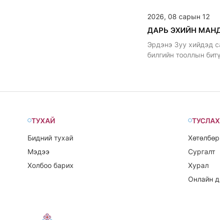
уламжлалтай
2026, 08 сарын 12
Эрдэнэ Зуу хийдэд с
билгийн тооллын бит
уламжлалтай.
ТУХАЙ
ТУСЛАХ
Бидний тухай
Хөтөлбөр
Мэдээ
Сургалт
Холбоо барих
Хурал
Онлайн д