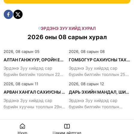
ЭРДЭНЭ ЗУУ ХИЙД ХУРАЛ
2026 оны 08 сарын хурал
2026, 08 сарын 05
2026, 08 сарын 08
АЛТАН ГАНЖУУР, ОРОЙН ЕРӨӨЛ ХУРНА.
ГОМБОГҮР САХИУСНЫ ТАХИЛГА
Эрдэнэ Зуу хийдэд сар
Эрдэнэ Зуу хийдэд сар
бүрийн билгийн тооллын 22нд
бүрийн билгийн тооллын 25нд
хурдаг уламжлалтай
хурдаг уламжлалтай
2026, 08 сарын 11
2026, 08 сарын 12
АРВАН ХАНГАЛ САХИУСНЫ ХУРАЛ
ДАРЬ ЭХИЙН МАНДАЛ, ШИВА ХУРНА
Эрдэнэ Зуу хийдэд сар
Эрдэнэ Зуу хийдэд сар
бүрийн хуучны тооллын 29нд
бүрийн билгийн тооллын
хурдаг уламжлалтай
битүүнд хурдаг уламжлалтай.
Нүүр
Цахим айлтгал