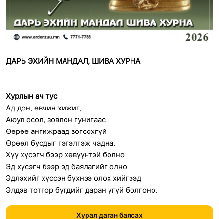
ДАРЬ ЭХИЙН МАНДАЛ, ШИВА ХУРНА
Хурлын ач тус
Ад дон, өвчин хижиг,
Аюул осол, зовлон гунигаас
Өөрөө ангижраад зогсохгүй
Өрөөл бусдыг гэтэлгэж чадна.
Хүү хүсэгч бээр хөвүүнтэй болно
Эд хүсэгч бээр эд баялагийг олно
Эдлэхийг хүссэн бүхнээ олох хийгээд
Элдэв тотгор бүгдийг даран үгүй болгоно.
Хурал даган баясах