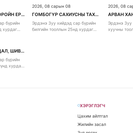
2026, 08 сарын 08
2026, 08 са
АЛТАН ГАНЖУУР, ОРОЙН ЕРӨӨЛ ХУРНА.
ГОМБОГҮР САХИУСНЫ ТАХИЛГА
ар бүрийн
Эрдэнэ Зуу хийдэд сар бүрийн
Эрдэнэ Зуу
д хурдаг
билгийн тооллын 25нд хурдаг
хуучны тоо
уламжлалтай
уламжлалта
ДАРЬ ЭХИЙН МАНДАЛ, ШИВА ХУРНА
ар бүрийн
үүнд хурдаг
ХЭРЭГЛЭГЧ
Цахим айлтгал
Жилийн засал
Зул өргөх