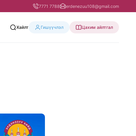
7771 7788
erdenezuu108@gmail.com
Хайлт
Гишүүчлэл
Цахим айлтгал