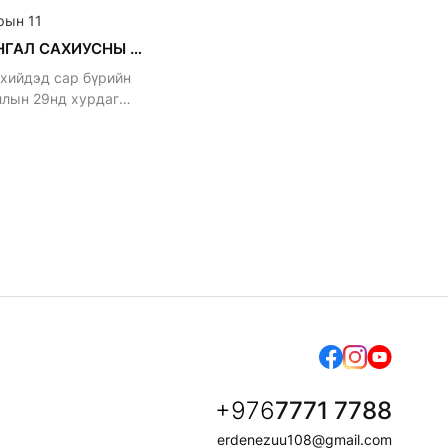
рын 11
АРВАН ХАНГАЛ САХИУСНЫ ХУРАЛ
 хийдэд сар бүрийн
ллын 29нд хурдаг
й
+976
7771 7788
erdenezuu108@gmail.com