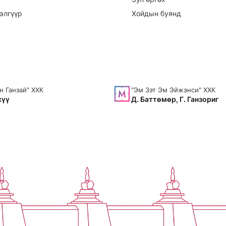
элгүүр
Хойдын буянд
н Ганзай" ХХК
"Эм Зэт Эм Эйжэнси" ХХК
хүү
Д. Баттөмөр, Г. Ганзориг