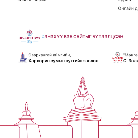
Онлайн д
ЭНЭХҮҮ ВЭБ САЙТЫГ БҮТЭЭЛЦСЭН
Өвөрхангай аймгийн,
"Мөнгө
Хархорин сумын нутгийн зөвлөл
С. Зол