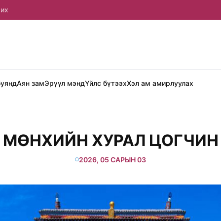
рих
буянд
Аян зам
Эрүүл мэнд
Үйлс бүтээх
Хэл ам амирлуулах
МӨНХИЙН ХУРАЛ ЦОГЧИН
2026, 05 САРЫН 03