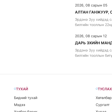
2026, 08 сарын 05
Эрдэнэ Зуу хийдэд с
билгийн тооллын 22н
уламжлалтай
2026, 08 сарын 12
Эрдэнэ Зуу хийдэд с
билгийн тооллын бит
уламжлалтай.
ТУХАЙ
ТУСЛАХ
Бидний тухай
Хөтөлбөр
Мэдээ
Сургалт
Холбоо барих
Хурал