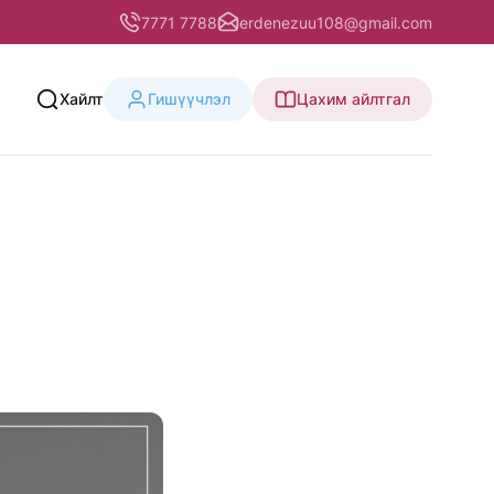
7771 7788
erdenezuu108@gmail.com
Хайлт
Гишүүчлэл
Цахим айлтгал