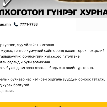
ариусгаж, муу үйлийг нимгэлнэ.
ижуулж, тэнгэр хүмүүний сайн оронд дахин төрөх нөхцөлийг
тайвшруулж, орчлонгийн хүлээсээс гэтэлгэнэ.
атан саданд ч буян арвижина.
агч бүхэнд амгалан жаргал, бодь сэтгэлийн үр төрнө.
ралын буянаар нас нөгчсөн бодгаль зуурдын орноос гэтэлж,
д хүрэх болтугай.
д оршиг.