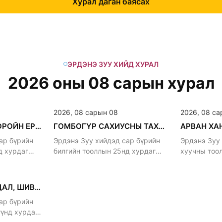
Хурал даган баясах
ЭРДЭНЭ ЗУУ ХИЙД ХУРАЛ
2026 оны 08 сарын хурал
2026, 08 сарын 08
2026, 08 са
АЛТАН ГАНЖУУР, ОРОЙН ЕРӨӨЛ ХУРНА.
ГОМБОГҮР САХИУСНЫ ТАХИЛГА
ар бүрийн
Эрдэнэ Зуу хийдэд сар бүрийн
Эрдэнэ Зуу
д хурдаг
билгийн тооллын 25нд хурдаг
хуучны тоо
уламжлалтай
уламжлалта
ДАРЬ ЭХИЙН МАНДАЛ, ШИВА ХУРНА
ар бүрийн
үүнд хурдаг