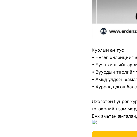
Хурлын ач тус
• Нүгэл хилэнцийг 
• Буян хишгийг арв
• Зуурдын төрлийг 
• Амьд үлдсэн хама
• Хуралд даган баяс
Лхоготой Гүнрэг ху
гэгээрлийн зам мөр
Бүх амьтан амгалан