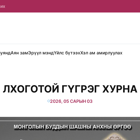
рих
буянд
Аян зам
Эрүүл мэнд
Үйлс бүтээх
Хэл ам амирлуулах
ЛХОГОТОЙ ГҮГРЭГ ХУРНА
2026, 05 САРЫН 03