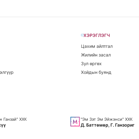
ХЭРЭГЛЭГЧ
Цахим айлтгал
Жилийн засал
Зул өргөх
элгүүр
Хойдын буянд
н Ганзай" ХХК
"Эм Зэт Эм Эйжэнси" ХХК
хүү
Д. Баттөмөр, Г. Ганзориг