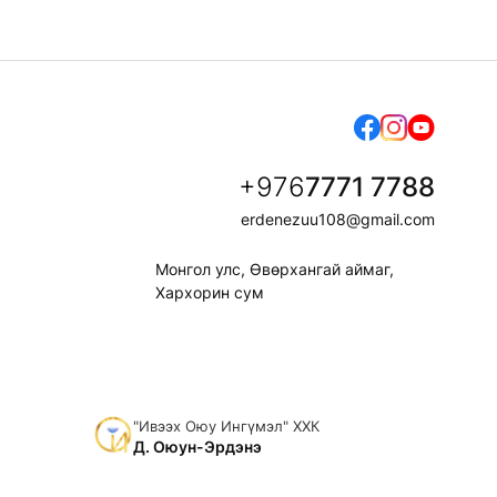
+976
7771 7788
erdenezuu108@gmail.com
Монгол улс, Өвөрхангай аймаг,
Хархорин сум
"Ивээх Оюу Ингүмэл" ХХК
Д. Оюун-Эрдэнэ