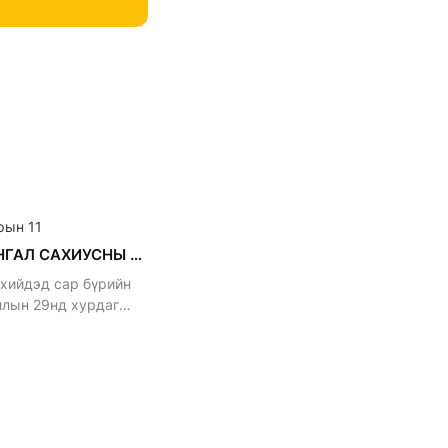
рын 11
АРВАН ХАНГАЛ САХИУСНЫ ХУРАЛ
 хийдэд сар бүрийн
ллын 29нд хурдаг
й