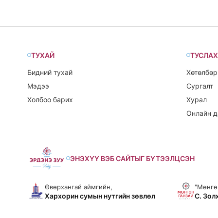
уламжлалтай.
ТУХАЙ
ТУСЛАХ
Бидний тухай
Хөтөлбөр
Мэдээ
Сургалт
Холбоо барих
Хурал
Онлайн д
ЭНЭХҮҮ ВЭБ САЙТЫГ БҮТЭЭЛЦСЭН
Өвөрхангай аймгийн,
"Мөнгө
Хархорин сумын нутгийн зөвлөл
С. Зол