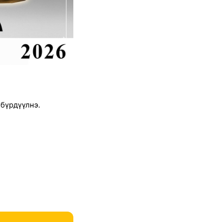
 бүрдүүлнэ.