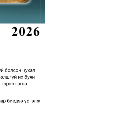
уй болсон чухал
ээлшгүй их буян
 гэрэл гэгээ
аар биедээ үргэлж