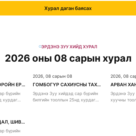
Хурал даган баясах
ЭРДЭНЭ ЗУУ ХИЙД ХУРАЛ
2026 оны 08 сарын хурал
2026, 08 сарын 08
2026, 08 са
АЛТАН ГАНЖУУР, ОРОЙН ЕРӨӨЛ ХУРНА.
ГОМБОГҮР САХИУСНЫ ТАХИЛГА
ар бүрийн
Эрдэнэ Зуу хийдэд сар бүрийн
Эрдэнэ Зуу
д хурдаг
билгийн тооллын 25нд хурдаг
хуучны тоо
уламжлалтай
уламжлалта
ДАРЬ ЭХИЙН МАНДАЛ, ШИВА ХУРНА
ар бүрийн