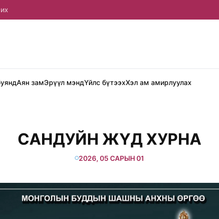
рих
буянд
Аян зам
Эрүүл мэнд
Үйлс бүтээх
Хэл ам амирлуулах
САНДУЙН ЖҮД ХУРНА
2026, 05 САРЫН 01