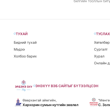
билгийн тооллын бит
уламжлалтай.
ТУХАЙ
ТУСЛАХ
Бидний тухай
Хөтөлбөр
Мэдээ
Сургалт
Холбоо барих
Хурал
Онлайн д
ЭНЭХҮҮ ВЭБ САЙТЫГ БҮТЭЭЛЦСЭН
Өвөрхангай аймгийн,
"Мөнгө
Хархорин сумын нутгийн зөвлөл
С. Зол