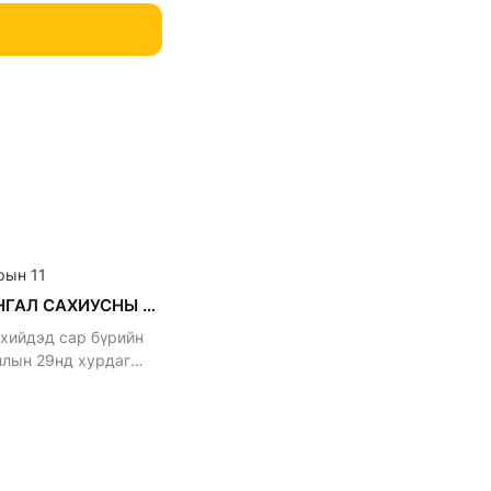
рын 11
АРВАН ХАНГАЛ САХИУСНЫ ХУРАЛ
 хийдэд сар бүрийн
ллын 29нд хурдаг
й