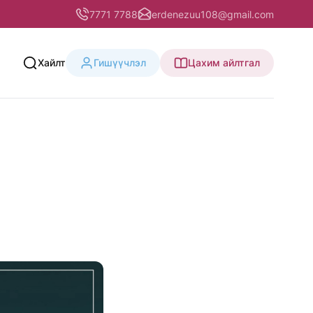
7771 7788
erdenezuu108@gmail.com
Хайлт
Гишүүчлэл
Цахим айлтгал