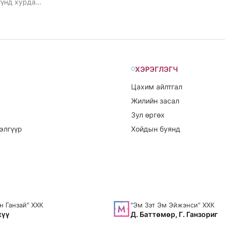
үүнд хурдаг
ХЭРЭГЛЭГЧ
Цахим айлтгал
Жилийн засал
Зул өргөх
элгүүр
Хойдын буянд
н Ганзай" ХХК
"Эм Зэт Эм Эйжэнси" ХХК
хүү
Д. Баттөмөр, Г. Ганзориг