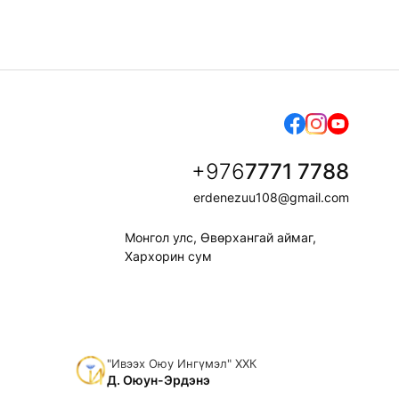
+976
7771 7788
erdenezuu108@gmail.com
Монгол улс, Өвөрхангай аймаг,
Хархорин сум
"Ивээх Оюу Ингүмэл" ХХК
Д. Оюун-Эрдэнэ