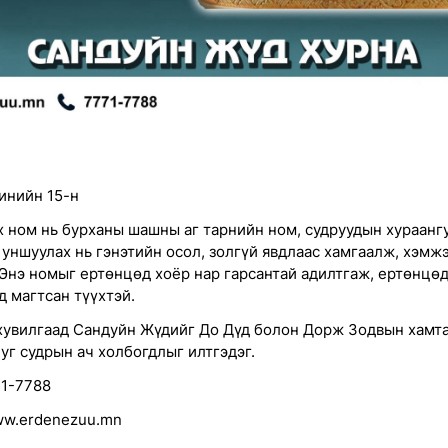
инийн 15-н
 ном нь бурханы шашны аг тарнийн ном, судруудын хураанг
г уншуулах нь гэнэтийн осол, золгүй явдлаас хамгаалж, хэмж
 Энэ номыг ертөнцөд хоёр нар гарсантай адилтгаж, ертөнцөд
д магтсан түүхтэй.
 хувилгаад Сандуйн Жүдийг До Дүд болон Дорж Зодвын хамт
 уг судрын ач холбогдлыг илтгэдэг.
71-7788
ww.erdenezuu.mn