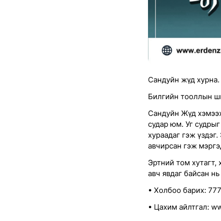
Сандуйн жүд хурна.
Билгийн тооллын ш
Сандуйн Жүд хэмээх
судар юм. Уг судры
хураадаг гэж үздэг.
авчирсан гэж мэргэ
Эртний том хутагт,
авч явдаг байсан нь
• Холбоо барих: 77
• Цахим айлтгал: w