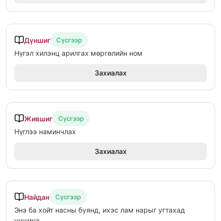
Дүншиг
Сүсгээр
Нүгэл хилэнц арилгах мөргөлийн ном
Захиалах
Жившиг
Сүсгээр
Нүглээ наминчлах
Захиалах
Найдан
Сүсгээр
Энэ ба хойт насны буянд, ихэс лам нарыг угтахад
уншина