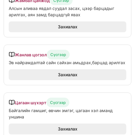
Жамбал цанжод
Сүсгээр
Алсын аливаа явдал суудал засах, цээр барцадыг
арилгах, аян замд барцадгүй явах
Захиалах
Жанлав цогзол
Сүсгээр
Эв найрамдалтай сайн сайхан амьдрах,барцад арилгах
Захиалах
Цагаан шүхэрт
Сүсгээр
Байгалийн гамшиг, өвчин эмгэг, цагаан хэл аманд
уншина
Захиалах