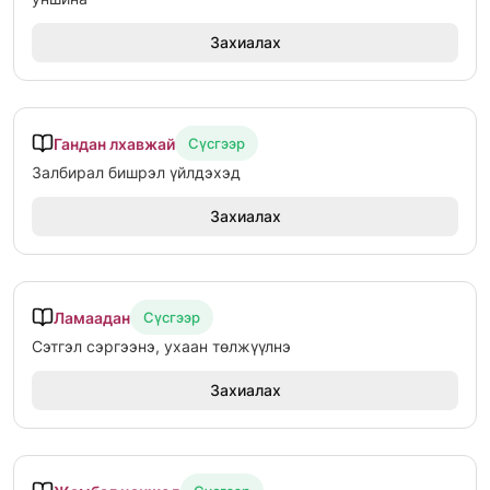
Захиалах
Гандан лхавжай
Сүсгээр
Залбирал бишрэл үйлдэхэд
Захиалах
Ламаадан
Сүсгээр
Сэтгэл сэргээнэ, ухаан төлжүүлнэ
Захиалах