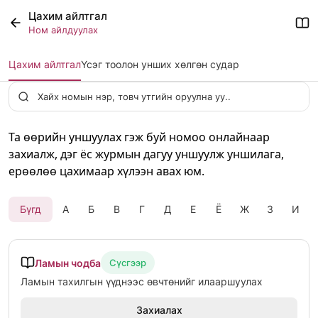
Цахим айлтгал
Ном айлдуулах
Цахим айлтгал
Үсэг тоолон унших хөлгөн судар
Та өөрийн уншуулах гэж буй номоо онлайнаар
захиалж, дэг ёс журмын дагуу уншуулж уншилага,
ерөөлөө цахимаар хүлээн авах юм.
Бүгд
А
Б
В
Г
Д
Е
Ё
Ж
З
И
Ламын чодба
Сүсгээр
Ламын тахилгын үүднээс өвчтөнийг илааршуулах
Захиалах